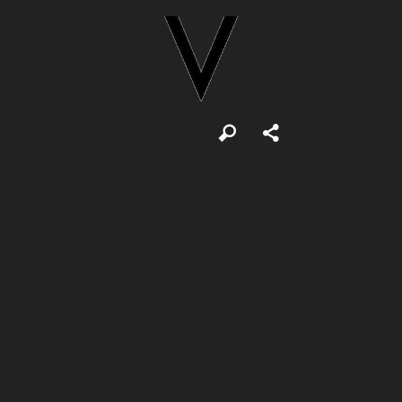
ET
Otsi
Jaga