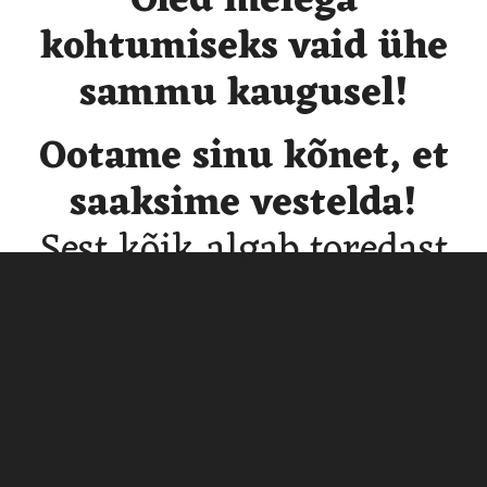
Oled meiega
kohtumiseks
vaid ühe
sammu kaugusel!
Ootame sinu kõnet,
et
saaksime vestelda!
Sest kõik algab toredast
vestlusest.