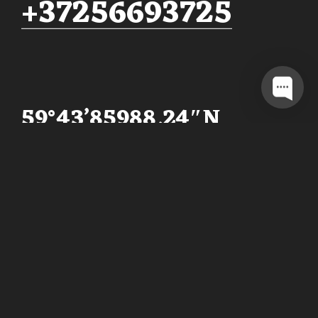
+37256693725
59°43’85988.24″N
24°77’90377.17″W
Near Kadriorg Park and
The Art Museum of Estonia
Oleme alati valmis vestlema
ja kokku saama, kas