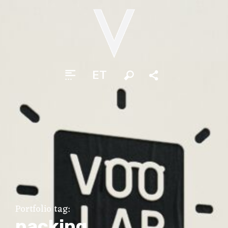
ET
Otsi
Jaga
Portfolio tag:
packing