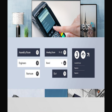
NETS VIDEOJUHISED
SKAWEN BRÄNDINGU UUENDAMINE /
KASUTUSJUHIS