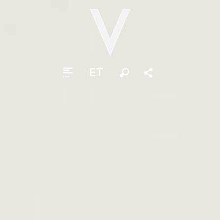
ET
Otsi
Jaga