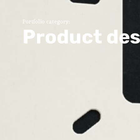
Portfolio category:
Product des