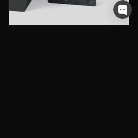
Ehita bränd, mitte äri –
see on uue aja
mängureegel
Ühel hetkel saad sa ettevõtluses aru, et enam
ei piisa lihtsalt sellest, et sul on hea toode või
teenus.Hea toode on standard. Hea teenus on
baas. See ei tee sind enam eriliseks.Aga bränd
– see …
VEEL
"EHITA
BRÄND,
MITTE
ÄRI
–
Tagasi
Blog
SEE
ON
UUE
AJA
MÄNGUREEGEL"
© Voolar - Branding Experts - 1999 - 2026.
Copyright by
Voolar