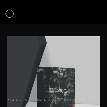
29. APR. 2025
KATEGOORIAD:>
BRÄNDING
POOLT
ARVO JUHKOV