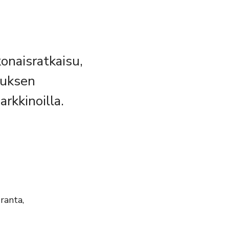
onaisratkaisu,
auksen
rkkinoilla.
ranta,