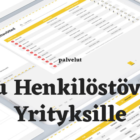
palvelut
u Henkilöstö
Yrityksille