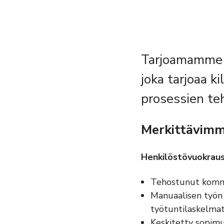
Tarjoamamme a
joka tarjoaa k
prosessien teh
Merkittävimmä
Henkilöstövuokraus 
Tehostunut kommu
Manuaalisen työn 
työtuntilaskelmat,
Keskitetty sopim