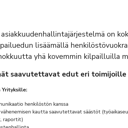
siakkuudenhallintajärjestelmä on kok
ilpailuedun lisäämällä henkilöstövuokr
okkuutta yhä kovemmin kilpailluilla ma
t saavutettavat edut eri toimijoille
Yrityksille:
nikaatio henkilöstön kanssa
vähenemisen kautta saavutettavat säästöt (työaikaseu
 raportit)
ustenhallinta