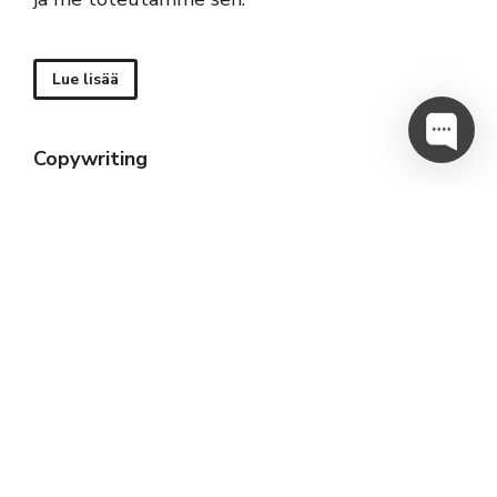
Lue lisää
Copywriting
Tiedämme, että tuotteesi on uskomaton. Joten
varmistakaamme, että myös asiakkaasi tietävät
sen. Tiimimme ammattimaiset
sisällöntuottajat luovat poikkeuksellista
kirjallista sisältöä, joka selittää, myy tai
houkuttelee – kaikki tekstit on räätälöity
tuotemerkkisi ulkoasuun ja vetoamaan
yleisöösi.